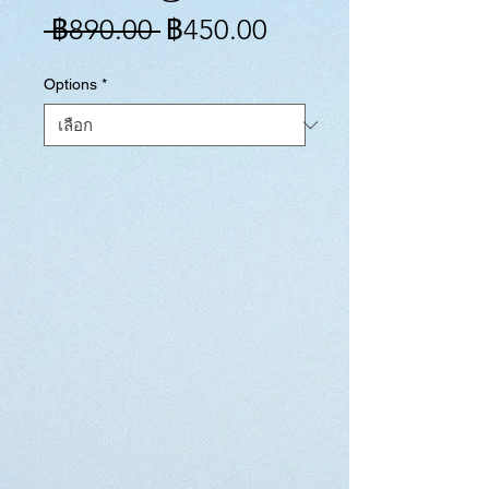
ราคา
ราคา
 ฿890.00 
฿450.00
ปกติ
ขาย
Options
*
ลด