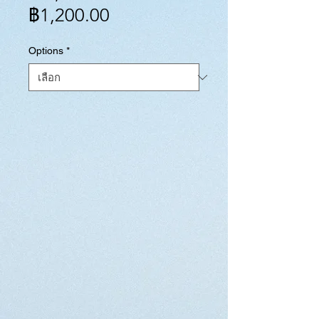
ราคา
ปกติ
฿1,200.00
ขาย
Options
*
ลด