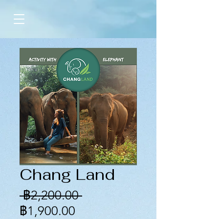
Chang Land
ราคา
 ฿2,200.00 
ราคา
ปกติ
฿1,900.00