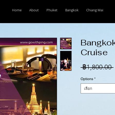
Home
About
Phuket
Bangkok
Chiang Mai
Bangkok
Cruise
 ฿1,800.00 
Options
*
เลือก