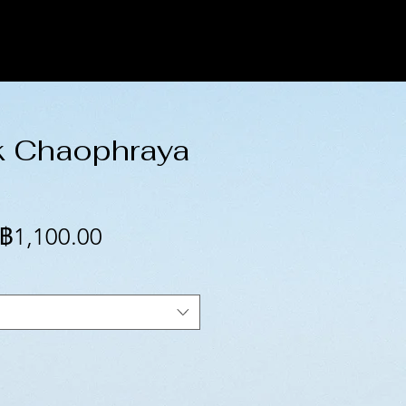
 Chaophraya
ราคา
ราคา
฿1,100.00
ปกติ
ขาย
ลด