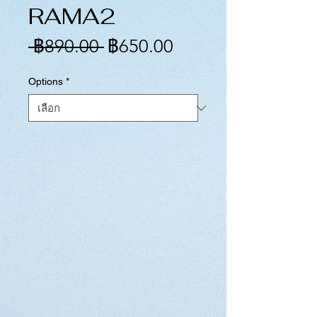
RAMA2
ราคา
ราคา
 ฿890.00 
฿650.00
ปกติ
ขาย
Options
*
ลด