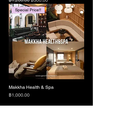
฿1,200.00
฿300.00
Special Price!!
Makkha Health & Spa
ราคา
฿1,000.00
Follow us